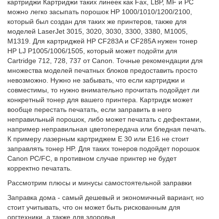
картриджи Картриджи таких линеек как Fax, LBP, MF и PC
можно легко засыпать порошок HP 1000/1010/1200/2100,
который был создан для таких же принтеров, также для
моделей LaserJet 3015, 3020, 3030, 3300, 3380, M1005,
M1319. Для картриджей HP CF283A и CF285A нужен тонер
HP LJ P1005/1006/1505, который может подойти для
Cartridge 712, 728, 737 от Canon. Точные рекомендации для
множества моделей печатных блоков предоставить просто
невозможно. Нужно не забывать, что если картриджи и
совместимы, то нужно внимательно прочитать подойдет ли
конкретный тонер для вашего принтера. Картридж может
вообще перестать печатать, если заправить в него
неправильный порошок, либо может печатать с дефектами,
например неправильная цветопередача или бледная печать.
К примеру лазерным картриджем Е 30 или Е16 не стоит
заправлять тонер HP. Для таких тонеров подойдет порошок
Canon PC/FC, в противном случае принтер не будет
корректно печатать.
Рассмотрим плюсы и минусы самостоятельной заправки
Заправка дома - самый дешевый и экономичный вариант, но
стоит учитывать, что он может быть рискованным для
оргтехники, а также для здоровья.