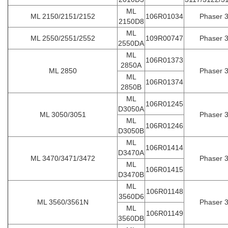
ML
ML 2150/2151/2152
106R01034
Phaser 
2150D8
ML
ML 2550/2551/2552
109R00747
Phaser 
2550DA
ML
106R01373
2850A
ML 2850
Phaser 
ML
106R01374
2850B
ML
106R01245
D3050A
ML 3050/3051
Phaser 
ML
106R01246
D3050B
ML
106R01414
D3470A
ML 3470/3471/3472
Phaser 
ML
106R01415
D3470B
ML
106R01148
3560D6
ML 3560/3561N
Phaser 
ML
106R01149
3560DB