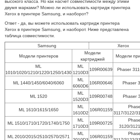
высокого класса. Но как насчет совместимости между этими
двумя марками? Можно ли использовать картридж принтера
Xerox в принтере Samsung, и наоборот?
Ответ - да, вы можете использовать картридж принтера
Xerox в принтере Samsung, и наоборот. Ниже представлена
таблица совместимости.
Samsung
Xerox
Модели
Модели принтеров
Модели пр
картриджей
ML
ML
109R00639
Phaser 311
1010/1020/1210/1220/1250/1430
1210D3
ML
ML 1440/1450/6040/6060
106R00646
Phaser 
6060D6
ML
ML 1520
109R00748
Phaser 
1520D3
ML
Phase
ML 1610/1615/1650
106R01159
1610D2
3117/3122/3
ML
Phase
ML 1510/1710/1720/1740/1750
109R00725
1710D3
3120/3121
ML
Phase
ML 2010/2015/2510/2570/2571
106R01159
2010D3
3117/3122/3