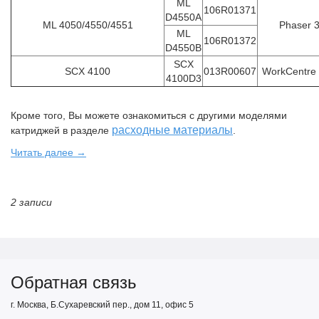
ML
106R01371
D4550A
ML 4050/4550/4551
Phaser 
ML
106R01372
D4550B
SCX
SCX 4100
013R00607
WorkCentre
4100D3
Кроме того, Вы можете ознакомиться с другими моделями
расходные материалы
катриджей в разделе
.
Читать далее →
2 записи
Обратная связь
г. Москва, Б.Сухаревский пер., дом 11, офис 5